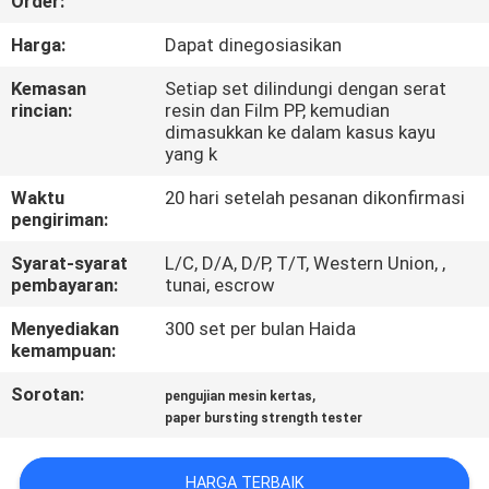
Order:
TUR
Harga:
Dapat dinegosiasikan
PABRIK
Kemasan
Setiap set dilindungi dengan serat
rincian:
resin dan Film PP, kemudian
dimasukkan ke dalam kasus kayu
KONTROL
yang k
KUALITAS
Waktu
20 hari setelah pesanan dikonfirmasi
pengiriman:
HUBUNGI
Syarat-syarat
L/C, D/A, D/P, T/T, Western Union, ,
pembayaran:
tunai, escrow
KAMI
Menyediakan
300 set per bulan Haida
kemampuan:
BERITA
Sorotan:
,
pengujian mesin kertas
paper bursting strength tester
KASUS
HARGA TERBAIK