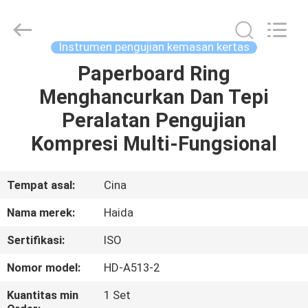
Guangdong
Haida
Equipment
Co.,
Ltd..
Instrumen pengujian kemasan kertas
All
Rights
Reserved.
Paperboard Ring
BERANDA
Menghancurkan Dan Tepi
PRODUK
Peralatan Pengujian
Kompresi Multi-Fungsional
VIDEO
Tempat asal:
Cina
PERTUNJUKAN
Nama merek:
Haida
VR
Sertifikasi:
ISO
TENTANG
Nomor model:
HD-A513-2
KAMI
Kuantitas min
1 Set