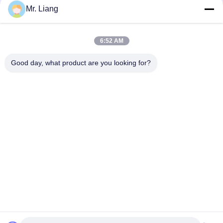
Mr. Liang
Instrumen Pengujian Kertas Dan Bahan Kemasan Otomatis /
Mesin Uji Meledak Film
6:52 AM
Mesin Penguji Kemasan Kertas Penguji Kekuatan Meledak
Digital Otomatis
Good day, what product are you looking for?
Bad Request
Semua
Uji Lingkungan 
Lab Test Machines
Chamber
Sistem Meja Shaker 
Mesin Uji Tarik
Vibration
Peralatan Pengujian 
Temperatur 
Peradangan
Kelembaban Kamar
Accelerated Aging 
Peralatan Uji IP
Chamber