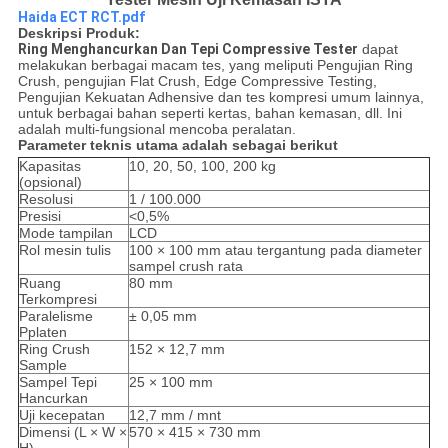
Haida ECT RCT.pdf
Deskripsi Produk:
Ring Menghancurkan Dan Tepi Compressive Tester
dapat
melakukan berbagai macam tes, yang meliputi Pengujian Ring
Crush, pengujian Flat Crush, Edge Compressive Testing,
Pengujian Kekuatan Adhensive dan tes kompresi umum lainnya,
untuk berbagai bahan seperti kertas, bahan kemasan, dll. Ini
adalah multi-fungsional mencoba peralatan.
Parameter teknis utama adalah sebagai berikut
Kapasitas
10, 20, 50, 100, 200 kg
(opsional)
Resolusi
1 / 100.000
Presisi
<0,5%
Mode tampilan
LCD
Rol mesin tulis
100 × 100 mm atau tergantung pada diameter
sampel crush rata
Ruang
80 mm
Terkompresi
Paralelisme
± 0,05 mm
Pplaten
Ring Crush
152 × 12,7 mm
Sample
Sampel Tepi
25 × 100 mm
Hancurkan
Uji kecepatan
12,7 mm / mnt
Dimensi (L × W ×
570 × 415 × 730 mm