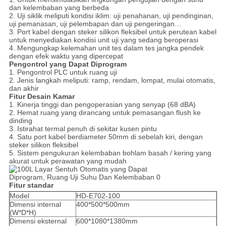
dan kelembaban yang berbeda
2. Uji siklik meliputi kondisi iklim: uji penahanan, uji pendinginan,
uji pemanasan, uji pelembapan dan uji pengeringan…
3. Port kabel dengan steker silikon fleksibel untuk perutean kabel
untuk menyediakan kondisi unit uji yang sedang beroperasi
4. Mengungkap kelemahan unit tes dalam tes jangka pendek
dengan efek waktu yang dipercepat
Pengontrol yang Dapat Diprogram
1. Pengontrol PLC untuk ruang uji
2. Jenis langkah meliputi: ramp, rendam, lompat, mulai otomatis,
dan akhir
Fitur Desain Kamar
1. Kinerja tinggi dan pengoperasian yang senyap (68 dBA)
2. Hemat ruang yang dirancang untuk pemasangan flush ke
dinding
3. Istirahat termal penuh di sekitar kusen pintu
4. Satu port kabel berdiameter 50mm di sebelah kiri, dengan
steker silikon fleksibel
5. Sistem pengukuran kelembaban bohlam basah / kering yang
akurat untuk perawatan yang mudah
Fitur standar
Model
HD-E702-100
Dimensi internal
400*500*500mm
(W*D*H)
Dimensi eksternal
600*1080*1380mm