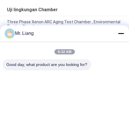
Uji lingkungan Chamber
Three Phase Xenon ARC Aging Test Chamber , Environmental
Testing Chamber
Mr. Liang
CE Bersertifikat Temperaturesh Thermal Shock
Environmental Test Chamber AC380V 50/60Hz
6:32 AM
PID Intelligent Adjust Environment Test Chamber Constant
Temperature Humidity
Good day, what product are you looking for?
Bad Request
Semua
Uji Lingkungan 
Lab Test Machines
Chamber
Sistem Meja Shaker 
Mesin Uji Tarik
Vibration
Peralatan Pengujian 
Temperatur 