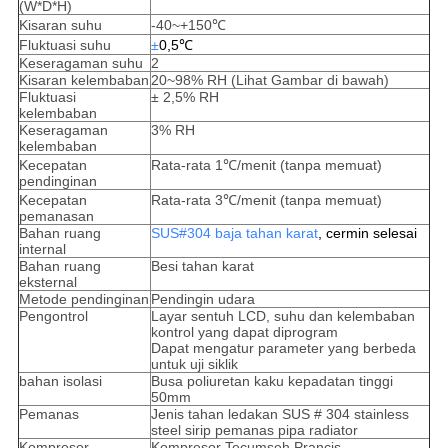
(W*D*H)
Kisaran suhu
-40~+150℃
Fluktuasi suhu
±
0,5℃
Keseragaman suhu
2
Kisaran kelembaban
20~98% RH (Lihat Gambar di bawah)
Fluktuasi
± 2,5% RH
kelembaban
Keseragaman
3% RH
kelembaban
Kecepatan
Rata-rata 1℃/menit (tanpa memuat)
pendinginan
Kecepatan
Rata-rata 3℃/menit (tanpa memuat)
pemanasan
Bahan ruang
SUS#304 baja tahan karat
, cermin selesai
internal
Bahan ruang
Besi tahan karat
eksternal
Metode pendinginan
Pendingin udara
Pengontrol
Layar sentuh LCD, suhu dan kelembaban
kontrol yang dapat diprogram
Dapat mengatur parameter yang berbeda
untuk uji siklik
bahan isolasi
Busa poliuretan kaku kepadatan tinggi
50mm
Pemanas
Jenis tahan ledakan SUS # 304 stainless
steel sirip pemanas pipa radiator
Kompresor
Kompresor Tecumseh Prancis