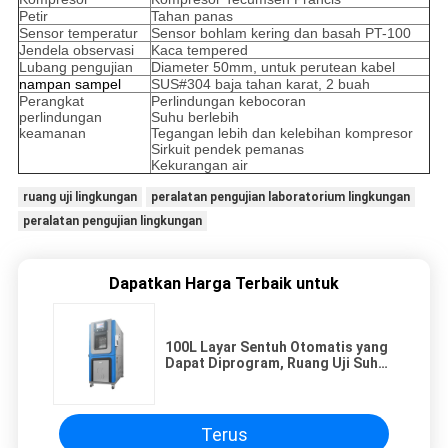
Petir
Tahan panas
Sensor temperatur
Sensor bohlam kering dan basah PT-100
Jendela observasi
Kaca tempered
Lubang pengujian
Diameter 50mm, untuk perutean kabel
nampan sampel
SUS#304 baja tahan karat, 2 buah
Perangkat
Perlindungan kebocoran
perlindungan
Suhu berlebih
keamanan
Tegangan lebih dan kelebihan kompresor
Sirkuit pendek pemanas
Kekurangan air
ruang uji lingkungan
peralatan pengujian laboratorium lingkungan
peralatan pengujian lingkungan
Dapatkan Harga Terbaik untuk
100L Layar Sentuh Otomatis yang
Dapat Diprogram, Ruang Uji Suhu
Dan Kelembaban
Terus