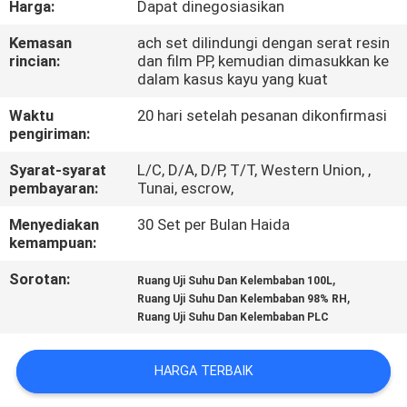
Harga:
Dapat dinegosiasikan
TUR
Kemasan
ach set dilindungi dengan serat resin
rincian:
dan film PP, kemudian dimasukkan ke
PABRIK
dalam kasus kayu yang kuat
Waktu
20 hari setelah pesanan dikonfirmasi
KONTROL
pengiriman:
KUALITAS
Syarat-syarat
L/C, D/A, D/P, T/T, Western Union, ,
pembayaran:
Tunai, escrow,
HUBUNGI
Menyediakan
30 Set per Bulan Haida
kemampuan:
KAMI
Sorotan:
,
Ruang Uji Suhu Dan Kelembaban 100L
,
Ruang Uji Suhu Dan Kelembaban 98% RH
BERITA
Ruang Uji Suhu Dan Kelembaban PLC
KASUS
HARGA TERBAIK