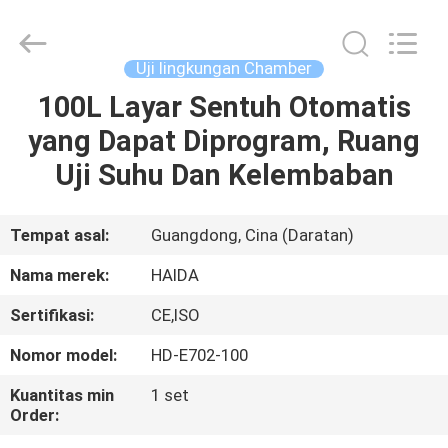
Guangdong
Haida
Equipment
Co.,
Ltd..
Uji lingkungan Chamber
All
Rights
Reserved.
100L Layar Sentuh Otomatis
BERANDA
yang Dapat Diprogram, Ruang
PRODUK
Uji Suhu Dan Kelembaban
VIDEO
Tempat asal:
Guangdong, Cina (Daratan)
Nama merek:
HAIDA
PERTUNJUKAN
Sertifikasi:
CE,ISO
VR
Nomor model:
HD-E702-100
TENTANG
Kuantitas min
1 set
Order:
KAMI