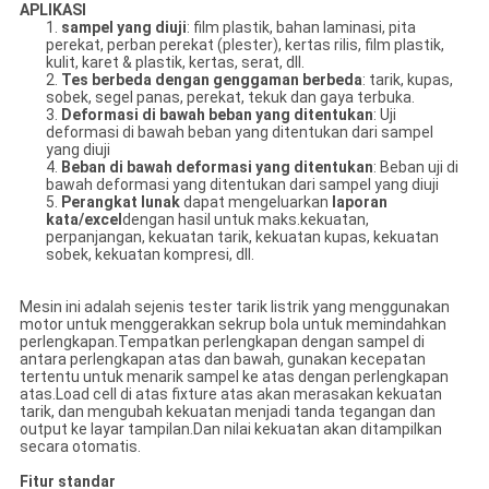
APLIKASI
1.
sampel yang diuji
: film plastik, bahan laminasi, pita
perekat, perban perekat (plester), kertas rilis, film plastik,
kulit, karet & plastik, kertas, serat, dll.
2.
Tes berbeda dengan genggaman berbeda
: tarik, kupas,
sobek, segel panas, perekat, tekuk dan gaya terbuka.
3.
Deformasi di bawah beban yang ditentukan
: Uji
deformasi di bawah beban yang ditentukan dari sampel
yang diuji
4.
Beban di bawah deformasi yang ditentukan
: Beban uji di
bawah deformasi yang ditentukan dari sampel yang diuji
5.
Perangkat lunak
dapat mengeluarkan
laporan
kata/excel
dengan hasil untuk maks.kekuatan,
perpanjangan, kekuatan tarik, kekuatan kupas, kekuatan
sobek, kekuatan kompresi, dll.
Mesin ini adalah sejenis tester tarik listrik yang menggunakan
motor untuk menggerakkan sekrup bola untuk memindahkan
perlengkapan.Tempatkan perlengkapan dengan sampel di
antara perlengkapan atas dan bawah, gunakan kecepatan
tertentu untuk menarik sampel ke atas dengan perlengkapan
atas.Load cell di atas fixture atas akan merasakan kekuatan
tarik, dan mengubah kekuatan menjadi tanda tegangan dan
output ke layar tampilan.Dan nilai kekuatan akan ditampilkan
secara otomatis.
Fitur standar