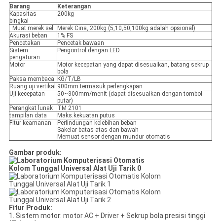
Barang
Keterangan
Kapasitas
200kg
bingkai
Muat merek sel
Merek Cina, 200kg (5,10,50,100kg adalah opsional)
Akurasi beban
1% FS
Pencetakan
Pencetak bawaan
Sistem
Pengontrol dengan LED
pengaturan
Motor
Motor kecepatan yang dapat disesuaikan, batang sekrup
bola
Paksa membaca
KG/T/LB
Ruang uji vertikal
900mm termasuk perlengkapan
Uji kecepatan
50~300mm/menit (dapat disesuaikan dengan tombol
putar)
Perangkat lunak
TM 2101
tampilan data
Maks.kekuatan putus
Fitur keamanan
Perlindungan kelebihan beban
Sakelar batas atas dan bawah
Memuat sensor dengan mundur otomatis
Gambar produk:
Fitur Produk:
1. Sistem motor: motor AC + Driver + Sekrup bola presisi tinggi