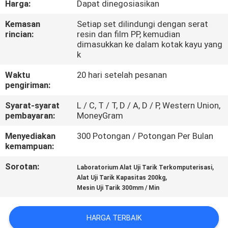
Harga:
Dapat dinegosiasikan
TUR
Kemasan
Setiap set dilindungi dengan serat
rincian:
resin dan film PP, kemudian
PABRIK
dimasukkan ke dalam kotak kayu yang
k
KONTROL
Waktu
20 hari setelah pesanan
pengiriman:
KUALITAS
Syarat-syarat
L / C, T / T, D / A, D / P, Western Union,
pembayaran:
MoneyGram
HUBUNGI
Menyediakan
300 Potongan / Potongan Per Bulan
KAMI
kemampuan:
Sorotan:
,
Laboratorium Alat Uji Tarik Terkomputerisasi
BERITA
,
Alat Uji Tarik Kapasitas 200kg
Mesin Uji Tarik 300mm / Min
KASUS
HARGA TERBAIK