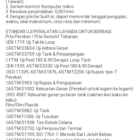
(Taiwan)
2. Sistem kontrol: Komputer mikro
3. Resolusi perpindahan: 0,001mm
4. Dengan printer built-in, dapat mencetak tanggal pengujian,
waktu, nilai maksimum, rata-rata dan minimum.
STANDAR UJI PERALATAN UJI HAIDA UNTUK BERBAGI
Pita Perekat / Pita Sensitif Tekanan
EN 1719: Uji Taktik Loop
ASTM D3654: Uji Adhesi Geser
ASTM D3759: Uji Tarik & Perpanjangan
 FTM: Uji Peel 180 & 90 Derajat, Loop Tack
EN 1939, ASTM D3330: Uji Peel 180 & 90 Derajat
ISO 11339, ASTM D1876, ASTM F2256: Uji Kupas tipe-T
Perekat
ASTM D903: Uji Kupas & Pengupasan
ASTM D1002: Kekuatan Geser (Perekat untuk logam ke logam)
ISO 4587: Kekuatan geser putaran tarik (rakitan ikat kaku-ke-
kaku)
Film/Film Plastik
ASTM D882: Uji Tarik
ASTM F1306: Uji Tusukan
ASTM D1938: Tes Robek Celana
ASTM D2732: Uji Penyusutan Termal
ASTM D1709, ISO 7765-1: Metode Dart Jatuh Bebas