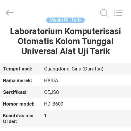
Guangdong
Haida
Equipment
Co.,
Ltd..
Mesin Uji Tarik
All
Rights
Reserved.
Laboratorium Komputerisasi
BERANDA
Otomatis Kolom Tunggal
PRODUK
Universal Alat Uji Tarik
VIDEO
Tempat asal:
Guangdong, Cina (Daratan)
Nama merek:
HAIDA
PERTUNJUKAN
Sertifikasi:
CE,,ISO
VR
Nomor model:
HD-B609
TENTANG
Kuantitas min
1
Order:
KAMI