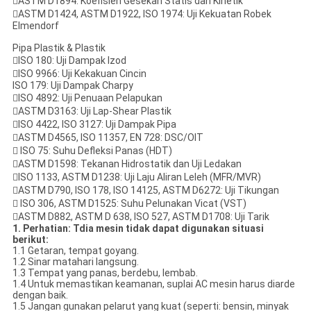
ASTM D1894: Koefisien Gesekan Statis dan Kinetik
ASTM D1424, ASTM D1922, ISO 1974: Uji Kekuatan Robek
Elmendorf
Pipa Plastik & Plastik
ISO 180: Uji Dampak Izod
ISO 9966: Uji Kekakuan Cincin
ISO 179: Uji Dampak Charpy
ISO 4892: Uji Penuaan Pelapukan
ASTM D3163: Uji Lap-Shear Plastik
ISO 4422, ISO 3127: Uji Dampak Pipa
ASTM D4565, ISO 11357, EN 728: DSC/OIT
 ISO 75: Suhu Defleksi Panas (HDT)
ASTM D1598: Tekanan Hidrostatik dan Uji Ledakan
ISO 1133, ASTM D1238: Uji Laju Aliran Leleh (MFR/MVR)
ASTM D790, ISO 178, ISO 14125, ASTM D6272: Uji Tikungan
 ISO 306, ASTM D1525: Suhu Pelunakan Vicat (VST)
ASTM D882, ASTM D 638, ISO 527, ASTM D1708: Uji Tarik
1. Perhatian
: T
dia
mesin tidak dapat digunakan situasi
berikut:
1.1 Getaran, tempat goyang.
1.2 Sinar matahari langsung.
1.3 Tempat yang panas, berdebu, lembab.
1.4 Untuk memastikan keamanan, suplai AC mesin harus diarde
dengan baik.
1.5 Jangan gunakan pelarut yang kuat (seperti: bensin, minyak