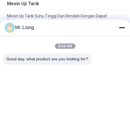
Mesin Uji Tarik
Mesin Uji Tarik Suhu Tinggi Dan Rendah Dengan Dapat
Diprogram
Mr. Liang
Komputer Servo Elektronik Alat Uji Tarik Otomatis Peralatan
Uji Kekuatan Universal TM 2101
8:54 AM
Digital Display Electronic Tensile Tester Universal Testing
Machines Custom
Good day, what product are you looking for?
Bad Request
Semua
Uji Lingkungan 
Lab Test Machines
Chamber
Sistem Meja Shaker 
Mesin Uji Tarik
Vibration
Peralatan Pengujian 
Temperatur 
Peradangan
Kelembaban Kamar