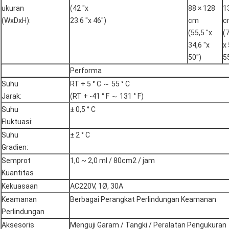
ukuran
(42 "x
88 × 128
1
(WxDxH):
23.6 "x 46")
cm
c
(55,5 "x
(7
34,6 "x
x 
50")
5
Performa
Suhu
RT + 5 ° C ～ 55 ° C
Jarak:
(RT + -41 ° F ～ 131 ° F)
Suhu
± 0,5 ° C
Fluktuasi:
Suhu
± 2 ° C
Gradien:
Semprot
1,0 ~ 2,0 ml / 80cm2 / jam
Kuantitas
Kekuasaan
AC220V, 1Ø, 30A
Keamanan
Berbagai Perangkat Perlindungan Keamanan
Perlindungan
Aksesoris
Menguji Garam / Tangki / Peralatan Pengukuran