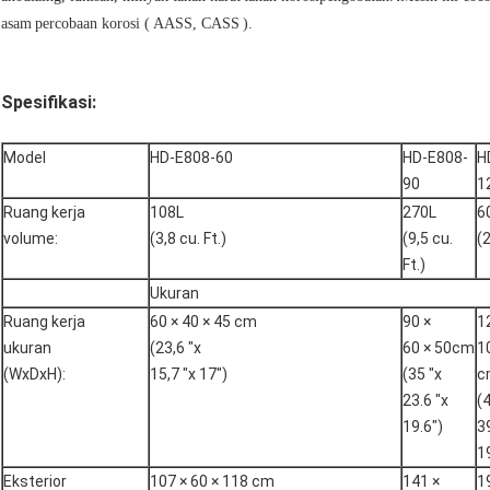
asam
percobaan korosi (
AASS, CASS
).
Spesifikasi:
Model
HD-E808-60
HD-E808-
H
90
1
Ruang kerja
108L
270L
6
volume:
(3,8 cu. Ft.)
(9,5 cu.
(2
Ft.)
Ukuran
Ruang kerja
60 × 40 × 45 cm
90 ×
1
ukuran
(23,6 "x
60 × 50cm
1
(WxDxH):
15,7 "x 17")
(35 "x
c
23.6 "x
(4
19.6")
39
1
Eksterior
107 × 60 × 118 cm
141 ×
1