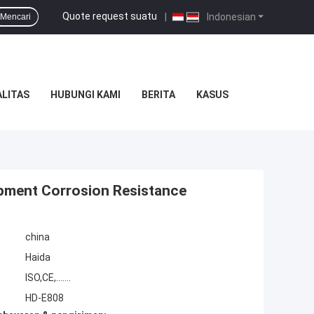
Quote request suatu
|
Indonesian
Mencari
LITAS
HUBUNGI KAMI
BERITA
KASUS
ipment Corrosion Resistance
china
Haida
ISO,CE,.......
HD-E808