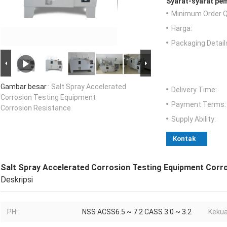
Syarat-syarat pe
Minimum Order Q
Harga:
Packaging Detail
Gambar besar :
Salt Spray Accelerated
Delivery Time:
Corrosion Testing Equipment
Payment Terms:
Corrosion Resistance
Supply Ability:
Kontak
Salt Spray Accelerated Corrosion Testing Equipment Corr
Deskripsi
PH:
NSS ACSS6.5 ~ 7.2 CASS 3.0 ~ 3.2
Kekua