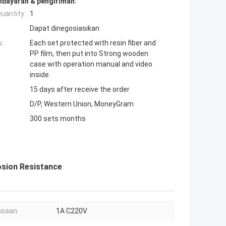
mbayaran & pengiriman:
uantity:
1
Dapat dinegosiasikan
s:
Each set protected with resin fiber and
PP film, then put into Strong wooden
case with operation manual and video
inside.
15 days after receive the order
D/P, Western Union, MoneyGram
300 sets months
osion Resistance
saan:
1A C220V