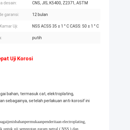
ia desain:
CNS, JIS, K5400, Z2371, ASTM
de garansi:
12 bulan
Kamar Uji:
NSS ACSS 35 ± 1 ° C CASS: 50 ± 1 ° C
:
putih
at Uji Korosi
i bahan, termasuk cat, elektroplating,
n sebagainya, setelah perlakuan anti-korosif ini
bagai
jenis
bahan
permukaan
penderitaan
electroplating,
k untuk uji semprotan garam netral (
NSS
) dan