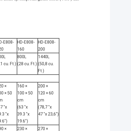
D-E808-
HD-E808-
HD-E808-
20
160
200
00L
800L
1440L
1 cu. Ft.)
(28 cu. Ft.)
(50,8 cu.
Ft.)
20 ×
160 ×
200 ×
00 × 50
100 × 50
120 × 60
m
cm
cm
7 "x
(63 "x
(78,7 "x
.3 "x
39.3 "x
47 "x 23,6")
9.6")
19.6")
90 ×
230 ×
270 ×