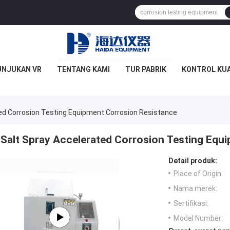
UNJUKAN VR
TENTANG KAMI
TUR PABRIK
KONTROL KUA
ed Corrosion Testing Equipment Corrosion Resistance
Salt Spray Accelerated Corrosion Testing Equ
Detail produk:
Place of Origin:
Nama merek:
Sertifikasi:
Model Number: