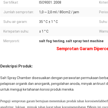
Sertifikat:
ISO9001: 2008
Kriter
Jumlah semprotan:
1,0 ~ 2,0 ml / 80cm2 / jam
Perio
Suhu air garam:
35 ° C ± 1 ° C
Suhu 
Ketepatan suhu:
± 1 ° C
Warna
Menyoroti:
salt fog testing
,
salt spray test machine
Semprotan Garam Dipercep
Deskripsi Produk:
Salt Spray Chamber disesuaikan dengan perawatan permukaan berbaga
pelapisan organik dan anorganik, pengolahan anoda, minyak antirust da
untuk menguji ketahanan korosi produk mereka.
Penguji semprotan garam
bertujuan
menentukan produk
tahan korosi
setelah
ber
t
anodizing, lukisan, minyak tahan karat
tahan korosi
pengobatan.
Mesin ini coco