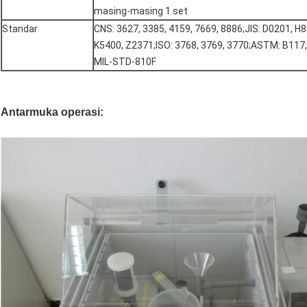
masing-masing 1 set
Standar
CNS: 3627, 3385, 4159, 7669, 8886;JIS: D0201, H
K5400, Z2371;ISO: 3768, 3769, 3770;ASTM: B117,
MIL-STD-810F
Antarmuka operasi: