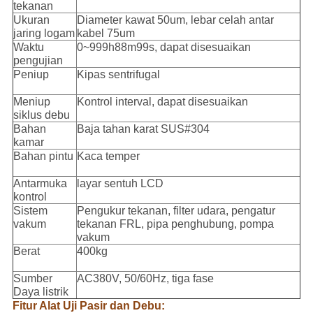
tekanan
Ukuran
Diameter kawat 50um, lebar celah antar
jaring logam
kabel 75um
Waktu
0~999h88m99s, dapat disesuaikan
pengujian
Peniup
Kipas sentrifugal
Meniup
Kontrol interval, dapat disesuaikan
siklus debu
Bahan
Baja tahan karat SUS#304
kamar
Bahan pintu
Kaca temper
Antarmuka
layar sentuh LCD
kontrol
Sistem
Pengukur tekanan, filter udara, pengatur
vakum
tekanan FRL, pipa penghubung, pompa
vakum
Berat
400kg
Sumber
AC380V, 50/60Hz, tiga fase
Daya listrik
Fitur Alat Uji Pasir dan Debu: