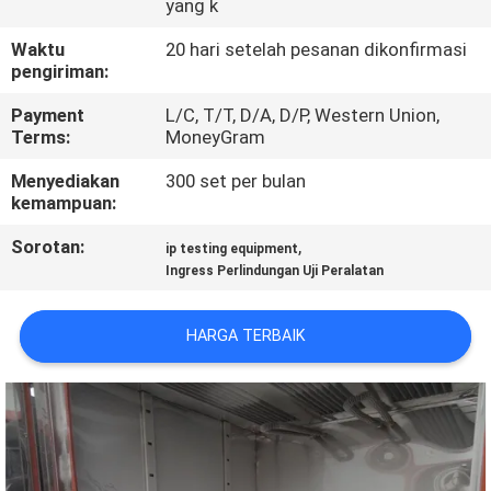
yang k
TUR
Waktu
20 hari setelah pesanan dikonfirmasi
pengiriman:
PABRIK
Payment
L/C, T/T, D/A, D/P, Western Union,
Terms:
MoneyGram
KONTROL
Menyediakan
300 set per bulan
KUALITAS
kemampuan:
Sorotan:
,
ip testing equipment
HUBUNGI
Ingress Perlindungan Uji Peralatan
KAMI
HARGA TERBAIK
BERITA
KASUS