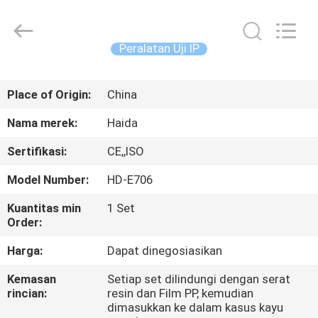
Guangdong
Haida
Equipment
Co.,
Ltd..
Peralatan Uji IP
All
Rights
Reserved.
BERANDA
Place of Origin:
China
PRODUK
Nama merek:
Haida
Sertifikasi:
CE,,ISO
VIDEO
Model Number:
HD-E706
PERTUNJUKAN
Kuantitas min
1 Set
Order:
VR
Harga:
Dapat dinegosiasikan
TENTANG
Kemasan
Setiap set dilindungi dengan serat
rincian:
resin dan Film PP, kemudian
KAMI
dimasukkan ke dalam kasus kayu