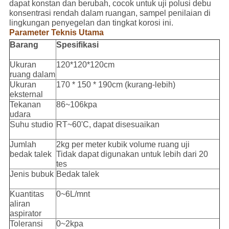
dapat konstan dan berubah, cocok untuk uji polusi debu
konsentrasi rendah dalam ruangan, sampel penilaian di
lingkungan penyegelan dan tingkat korosi ini.
Parameter Teknis Utama
Barang
Spesifikasi
Ukuran
120*120*120cm
ruang dalam
Ukuran
170 * 150 * 190cm (kurang-lebih)
eksternal
Tekanan
86~106kpa
udara
Suhu studio
RT~60'C, dapat disesuaikan
Jumlah
2kg per meter kubik volume ruang uji
bedak talek
Tidak dapat digunakan untuk lebih dari 20
tes
Jenis bubuk
Bedak talek
Kuantitas
0~6L/mnt
aliran
aspirator
Toleransi
0~2kpa