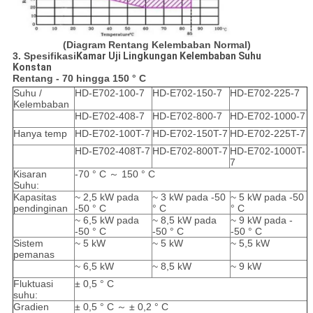
(Diagram Rentang Kelembaban Normal)
3. Spesifikasi
Kamar Uji Lingkungan Kelembaban Suhu
Konstan
Rentang - 70 hingga 150 ° C
Suhu /
HD-E702-100-7
HD-E702-150-7
HD-E702-225-7
Kelembaban
HD-E702-408-7
HD-E702-800-7
HD-E702-1000-7
Hanya temp
HD-E702-100T-7
HD-E702-150T-7
HD-E702-225T-7
HD-E702-408T-7
HD-E702-800T-7
HD-E702-1000T-
7
Kisaran
-70 ° C ～ 150 ° C
Suhu:
Kapasitas
~ 2,5 kW pada
~ 3 kW pada -50
~ 5 kW pada -50
pendinginan
-50 ° C
° C
° C
~ 6,5 kW pada
~ 8,5 kW pada
~ 9 kW pada -
-50 ° C
-50 ° C
-50 ° C
Sistem
~ 5 kW
~ 5 kW
~ 5,5 kW
pemanas
~ 6,5 kW
~ 8,5 kW
~ 9 kW
Fluktuasi
± 0,5 ° C
suhu:
Gradien
± 0,5 ° C ～ ± 0,2 ° C