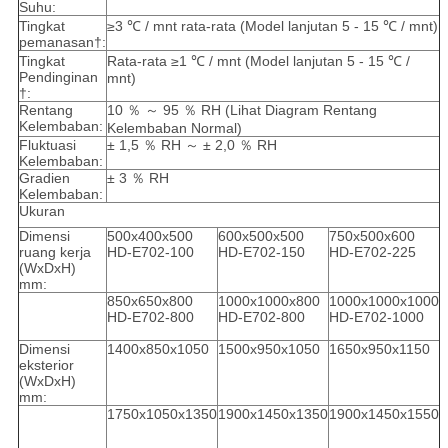
Suhu:
Tingkat
≥3 ℃ / mnt rata-rata (Model lanjutan 5 - 15 ℃ / mnt)
pemanasan†:
Tingkat
Rata-rata ≥1 ℃ / mnt (Model lanjutan 5 - 15 ℃ /
Pendinginan
mnt)
†:
Rentang
10 ％ ～ 95 ％ RH (Lihat Diagram Rentang
Kelembaban:
Kelembaban Normal)
Fluktuasi
± 1,5 ％ RH ～ ± 2,0 ％ RH
Kelembaban:
Gradien
± 3 ％ RH
Kelembaban:
Ukuran
Dimensi
500x400x500
600x500x500
750x500x600
ruang kerja
HD-E702-100
HD-E702-150
HD-E702-225
(WxDxH)
mm:
850x650x800
1000x1000x800
1000x1000x1000
HD-E702-800
HD-E702-800
HD-E702-1000
Dimensi
1400x850x1050
1500x950x1050
1650x950x1150
eksterior
(WxDxH)
mm:
1750x1050x1350
1900x1450x1350
1900x1450x1550