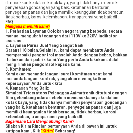
dimasukkan ke dalam kotak kayu, yang tidak hanya memiliki
penyerapan goncangan yang baik, ketahanan benturan,
penyegelan panas dan juga memiliki keunggulan tidak beracun,
tidak berbau, korosi kelembaban, transparansi yang baik dll .
FAQ
Mengapa memilih kami?
1. Perhatian Layanan Colokan negara yang berbeda, secara
manual mengubah tegangan dari 110V ke 220V, indikator
asuransi.
2. Layanan Purna Jual Yang Sangat Baik:
Garansi 18 bulan.Selain itu, kami dapat membantu Anda
memperbaiki pengontrol masalah Anda dengan bebas, bahkan
itu
bukan dari pabrik kami.Yang perlu Anda lakukan adalah
mengirimkan pengontrol kepada kami.
3. Komitmen:
Kami akan menandatangani surat komitmen saat kami
menandatangani kontrak, yang akan meningkatkan
kepercayaan Anda
untuk kita.
4. Kemasan Yang Baik:
Simulasi Triceratops Pelanggan Animatronik ditutupi dengan
film gelembung udara
sebelum memasukkannya ke dalam
kotak kayu, yang tidak hanya memiliki penyerapan goncangan
yang baik, ketahanan benturan,
penyegelan panas dan juga
memiliki keunggulan tidak beracun, tidak berbau, korosi
kelembaban, transparansi yang baik
dll.
Bagaimana Cara Menghubungi Kami?
Silakan Kirim Rincian pertanyaan Anda di bawah ini untuk
kutipan kami, Klik
"Kirim"
Sekarang!