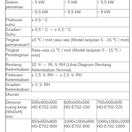
Sistem
~ 5 kW
~ 5 kW
~ 5,5 kW
pemanas
~ 6,5 kW
~ 8,5 kW
~ 9 kW
Fluktuasi
± 0,5 ° C
suhu:
Gradien
± 0,5 ° C ～ ± 0,2 ° C
Suhu:
Tingkat
≥3 ℃ / mnt rata-rata (Model lanjutan 5 - 15 ℃ / mnt)
pemanasan†:
Tingkat
Rata-rata ≥1 ℃ / mnt (Model lanjutan 5 - 15 ℃ /
Pendinginan
mnt)
†:
Rentang
10 ％ ～ 95 ％ RH (Lihat Diagram Rentang
Kelembaban:
Kelembaban Normal)
Fluktuasi
± 1,5 ％ RH ～ ± 2,0 ％ RH
Kelembaban:
Gradien
± 3 ％ RH
Kelembaban:
Ukuran
Dimensi
500x400x500
600x500x500
750x500x600
ruang kerja
HD-E702-100
HD-E702-150
HD-E702-225
(WxDxH)
mm:
850x650x800
1000x1000x800
1000x1000x1000
HD-E702-800
HD-E702-800
HD-E702-1000