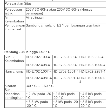
Persyaratan Situs
Persediaan
208V 3Ø 60Hz atau 230V 3Ø 60Hz (khusus
listrik:
pelanggan)
Air
Air sulingan
Kelembaban
Pembuangan
Sambungan selang 1/2 "(pembuangan gravitasi)
Kondensat:
Rentang - 40 hingga 150 ° C
Suhu /
HD-E702-100-4
HD-E702-150-4
HD-E702-225-4
Kelembaban
HD-E702-408-4
HD-E702-800-4
HD-E702-1000-4
Hanya temp
HD-E702-100T-4
HD-E702-150T-4
HD-E702-225T-4
HD-E702-408T-4
HD-E702-800T-4
HD-E702-1000T-
4
Kisaran
-40 ° C ～ 150 ° C
Suhu:
Kapasitas
~ 2 kW pada -20
~ 2,5 kW pada
~ 4,5 kW pada
pendinginan
° C
-20 ° C
-20 ° C
~ 5,5 kW pada
~ 8 kW pada -20
~ 8,5 kW pada -
-20 ° C
° C
-20 ° C