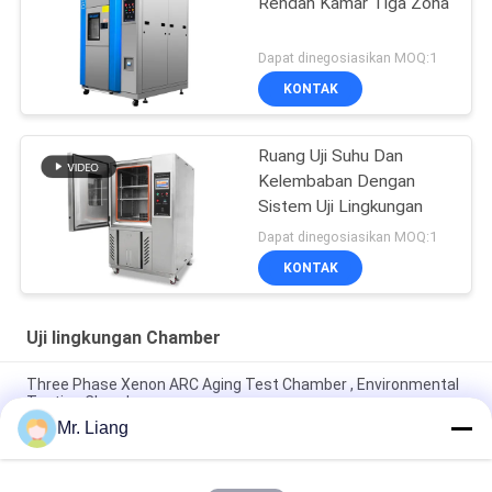
Rendah Kamar Tiga Zona
Dapat dinegosiasikan MOQ:1
KONTAK
Ruang Uji Suhu Dan
Kelembaban Dengan
Sistem Uji Lingkungan
Dapat dinegosiasikan MOQ:1
KONTAK
Uji lingkungan Chamber
Three Phase Xenon ARC Aging Test Chamber , Environmental
Testing Chamber
Mr. Liang
CE Bersertifikat Temperaturesh Thermal Shock
Environmental Test Chamber AC380V 50/60Hz