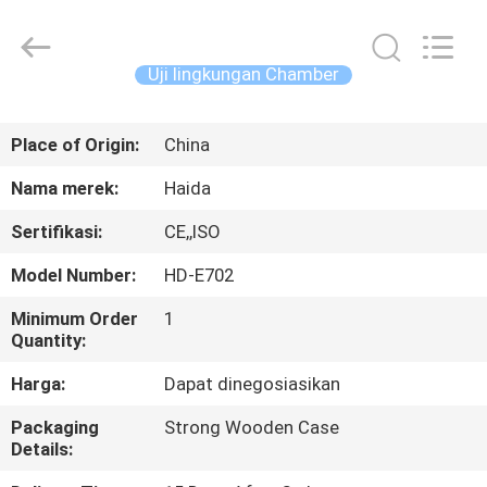
Guangdong
Haida
Equipment
Co.,
Ltd..
Uji lingkungan Chamber
All
Rights
Reserved.
BERANDA
Place of Origin:
China
PRODUK
Nama merek:
Haida
Sertifikasi:
CE,,ISO
VIDEO
Model Number:
HD-E702
PERTUNJUKAN
Minimum Order
1
Quantity:
VR
Harga:
Dapat dinegosiasikan
TENTANG
Packaging
Strong Wooden Case
Details:
KAMI