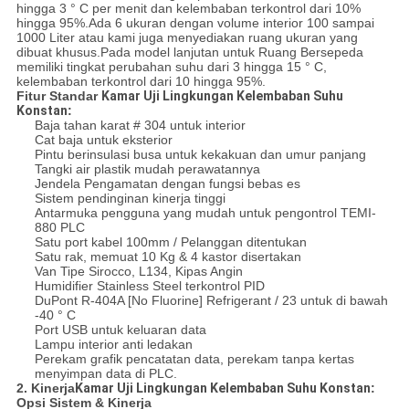
hingga 3 ° C per menit dan kelembaban terkontrol dari 10%
hingga 95%.Ada 6 ukuran dengan volume interior 100 sampai
1000 Liter atau kami juga menyediakan ruang ukuran yang
dibuat khusus.Pada model lanjutan untuk Ruang Bersepeda
memiliki tingkat perubahan suhu dari 3 hingga 15 ° C,
kelembaban terkontrol dari 10 hingga 95%.
Fitur Standar
Kamar Uji Lingkungan Kelembaban Suhu
Konstan
:
Baja tahan karat # 304 untuk interior
Cat baja untuk eksterior
Pintu berinsulasi busa untuk kekakuan dan umur panjang
Tangki air plastik mudah perawatannya
Jendela Pengamatan dengan fungsi bebas es
Sistem pendinginan kinerja tinggi
Antarmuka pengguna yang mudah untuk pengontrol TEMI-
880 PLC
Satu port kabel 100mm / Pelanggan ditentukan
Satu rak, memuat 10 Kg & 4 kastor disertakan
Van Tipe Sirocco, L134, Kipas Angin
Humidifier Stainless Steel terkontrol PID
DuPont R-404A [No Fluorine] Refrigerant / 23 untuk di bawah
-40 ° C
Port USB untuk keluaran data
Lampu interior anti ledakan
Perekam grafik pencatatan data, perekam tanpa kertas
menyimpan data di PLC.
2. Kinerja
Kamar Uji Lingkungan Kelembaban Suhu Konstan
:
Opsi Sistem & Kinerja