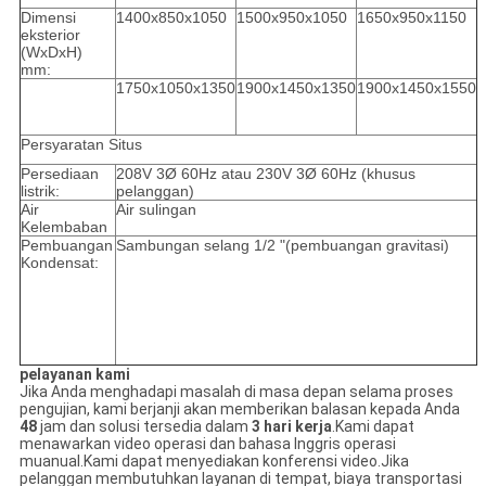
Dimensi
1400x850x1050
1500x950x1050
1650x950x1150
eksterior
(WxDxH)
mm:
1750x1050x1350
1900x1450x1350
1900x1450x1550
Persyaratan Situs
Persediaan
208V 3Ø 60Hz atau 230V 3Ø 60Hz (khusus
listrik:
pelanggan)
Air
Air sulingan
Kelembaban
Pembuangan
Sambungan selang 1/2 "(pembuangan gravitasi)
Kondensat:
pelayanan kami
Jika Anda menghadapi masalah di masa depan selama proses
pengujian, kami berjanji akan memberikan balasan kepada Anda
48
jam dan solusi tersedia dalam
3 hari kerja
.Kami dapat
menawarkan video operasi dan bahasa Inggris operasi
muanual.Kami dapat menyediakan konferensi video.Jika
pelanggan membutuhkan layanan di tempat, biaya transportasi