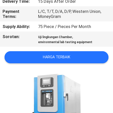
Delivery Time:
15 Days After Order
TUR
Payment
L/C, T/T, D/A, D/P, Western Union,
Terms:
MoneyGram
PABRIK
Supply Ability:
75 Piece / Pieces Per Month
KONTROL
Sorotan:
,
Uji lingkungan Chamber
environmental lab testing equipment
KUALITAS
HARGA TERBAIK
HUBUNGI
KAMI
BERITA
KASUS